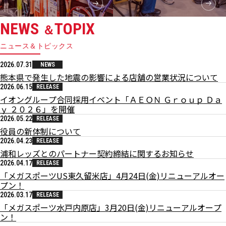
NEWS
TOPIX
＆
ニュース＆トピックス
2026.07.31
NEWS
熊本県で発生した地震の影響による店舗の営業状況について
2026.06.15
RELEASE
イオングループ合同採用イベント「ＡＥＯＮ Ｇｒｏｕｐ Ｄａ
ｙ ２０２６」を開催
2026.05.22
RELEASE
役員の新体制について
2026.04.23
RELEASE
浦和レッズとのパートナー契約締結に関するお知らせ
2026.04.17
RELEASE
「メガスポーツUS東久留米店」4月24日(金)リニューアルオー
プン！
2026.03.17
RELEASE
「メガスポーツ水戸内原店」3月20日(金)リニューアルオープ
ン！