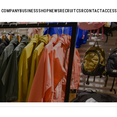
COMPANY
BUSINESS
SHOP
NEWS
RECRUIT
CSR
CONTACT
ACCESS