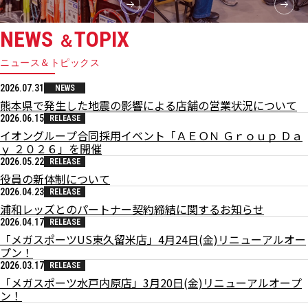
NEWS
TOPIX
＆
ニュース＆トピックス
2026.07.31
NEWS
熊本県で発生した地震の影響による店舗の営業状況について
2026.06.15
RELEASE
イオングループ合同採用イベント「ＡＥＯＮ Ｇｒｏｕｐ Ｄａ
ｙ ２０２６」を開催
2026.05.22
RELEASE
役員の新体制について
2026.04.23
RELEASE
浦和レッズとのパートナー契約締結に関するお知らせ
2026.04.17
RELEASE
「メガスポーツUS東久留米店」4月24日(金)リニューアルオー
プン！
2026.03.17
RELEASE
「メガスポーツ水戸内原店」3月20日(金)リニューアルオープ
ン！