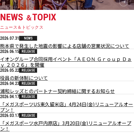
NEWS
TOPIX
＆
ニュース＆トピックス
2026.07.31
NEWS
熊本県で発生した地震の影響による店舗の営業状況について
2026.06.15
RELEASE
イオングループ合同採用イベント「ＡＥＯＮ Ｇｒｏｕｐ Ｄａ
ｙ ２０２６」を開催
2026.05.22
RELEASE
役員の新体制について
2026.04.23
RELEASE
浦和レッズとのパートナー契約締結に関するお知らせ
2026.04.17
RELEASE
「メガスポーツUS東久留米店」4月24日(金)リニューアルオー
プン！
2026.03.17
RELEASE
「メガスポーツ水戸内原店」3月20日(金)リニューアルオープ
ン！