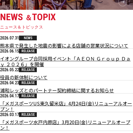
NEWS
TOPIX
＆
ニュース＆トピックス
2026.07.31
NEWS
熊本県で発生した地震の影響による店舗の営業状況について
2026.06.15
RELEASE
イオングループ合同採用イベント「ＡＥＯＮ Ｇｒｏｕｐ Ｄａ
ｙ ２０２６」を開催
2026.05.22
RELEASE
役員の新体制について
2026.04.23
RELEASE
浦和レッズとのパートナー契約締結に関するお知らせ
2026.04.17
RELEASE
「メガスポーツUS東久留米店」4月24日(金)リニューアルオー
プン！
2026.03.17
RELEASE
「メガスポーツ水戸内原店」3月20日(金)リニューアルオープ
ン！