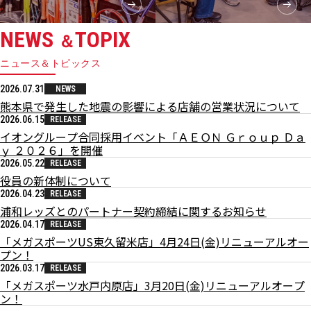
NEWS
TOPIX
＆
ニュース＆トピックス
2026.07.31
NEWS
熊本県で発生した地震の影響による店舗の営業状況について
2026.06.15
RELEASE
イオングループ合同採用イベント「ＡＥＯＮ Ｇｒｏｕｐ Ｄａ
ｙ ２０２６」を開催
2026.05.22
RELEASE
役員の新体制について
2026.04.23
RELEASE
浦和レッズとのパートナー契約締結に関するお知らせ
2026.04.17
RELEASE
「メガスポーツUS東久留米店」4月24日(金)リニューアルオー
プン！
2026.03.17
RELEASE
「メガスポーツ水戸内原店」3月20日(金)リニューアルオープ
ン！