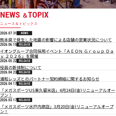
NEWS
TOPIX
＆
ニュース＆トピックス
2026.07.31
NEWS
熊本県で発生した地震の影響による店舗の営業状況について
2026.06.15
RELEASE
イオングループ合同採用イベント「ＡＥＯＮ Ｇｒｏｕｐ Ｄａ
ｙ ２０２６」を開催
2026.05.22
RELEASE
役員の新体制について
2026.04.23
RELEASE
浦和レッズとのパートナー契約締結に関するお知らせ
2026.04.17
RELEASE
「メガスポーツUS東久留米店」4月24日(金)リニューアルオー
プン！
2026.03.17
RELEASE
「メガスポーツ水戸内原店」3月20日(金)リニューアルオープ
ン！