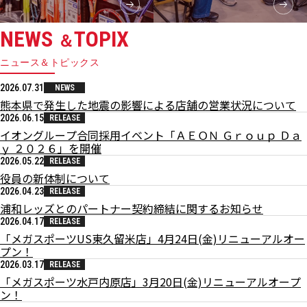
NEWS
TOPIX
＆
ニュース＆トピックス
2026.07.31
NEWS
熊本県で発生した地震の影響による店舗の営業状況について
2026.06.15
RELEASE
イオングループ合同採用イベント「ＡＥＯＮ Ｇｒｏｕｐ Ｄａ
ｙ ２０２６」を開催
2026.05.22
RELEASE
役員の新体制について
2026.04.23
RELEASE
浦和レッズとのパートナー契約締結に関するお知らせ
2026.04.17
RELEASE
「メガスポーツUS東久留米店」4月24日(金)リニューアルオー
プン！
2026.03.17
RELEASE
「メガスポーツ水戸内原店」3月20日(金)リニューアルオープ
ン！