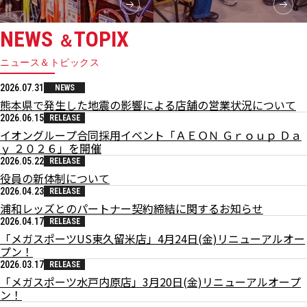
NEWS
TOPIX
＆
ニュース＆トピックス
2026.07.31
NEWS
熊本県で発生した地震の影響による店舗の営業状況について
2026.06.15
RELEASE
イオングループ合同採用イベント「ＡＥＯＮ Ｇｒｏｕｐ Ｄａ
ｙ ２０２６」を開催
2026.05.22
RELEASE
役員の新体制について
2026.04.23
RELEASE
浦和レッズとのパートナー契約締結に関するお知らせ
2026.04.17
RELEASE
「メガスポーツUS東久留米店」4月24日(金)リニューアルオー
プン！
2026.03.17
RELEASE
「メガスポーツ水戸内原店」3月20日(金)リニューアルオープ
ン！