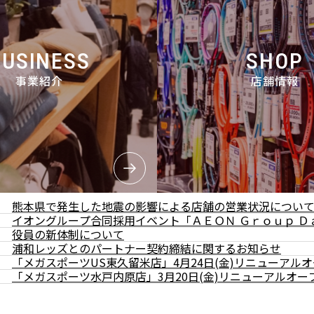
BUSINESS
SHOP
事業紹介
店舗情報
熊本県で発生した地震の影響による店舗の営業状況につい
イオングループ合同採用イベント「ＡＥＯＮ Ｇｒｏｕｐ Ｄ
役員の新体制について
浦和レッズとのパートナー契約締結に関するお知らせ
「メガスポーツUS東久留米店」4月24日(金)リニューアル
「メガスポーツ水戸内原店」3月20日(金)リニューアルオー