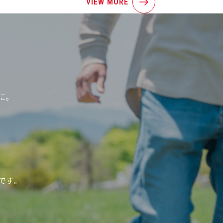
VIEW MORE
に。
、
です。