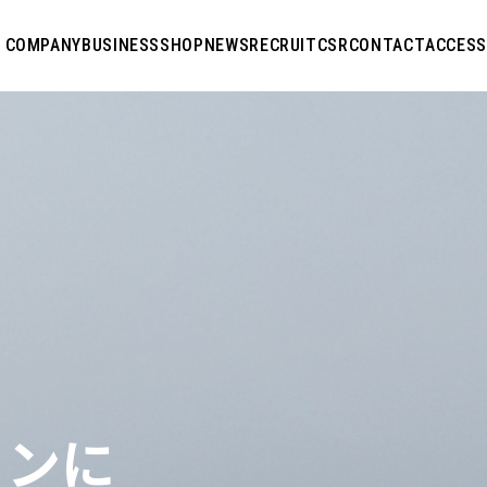
COMPANY
BUSINESS
SHOP
NEWS
RECRUIT
CSR
CONTACT
ACCESS
ョンに