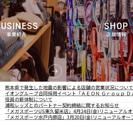
BUSINESS
SHOP
事業紹介
店舗情報
熊本県で発生した地震の影響による店舗の営業状況につい
イオングループ合同採用イベント「ＡＥＯＮ Ｇｒｏｕｐ Ｄ
役員の新体制について
浦和レッズとのパートナー契約締結に関するお知らせ
「メガスポーツUS東久留米店」4月24日(金)リニューアル
「メガスポーツ水戸内原店」3月20日(金)リニューアルオー