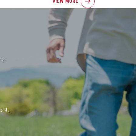
VIEW MORE
に。
、
です。