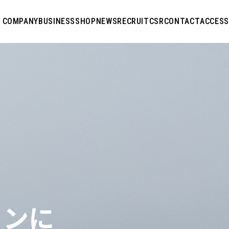
COMPANY
BUSINESS
SHOP
NEWS
RECRUIT
CSR
CONTACT
ACCESS
ョンに