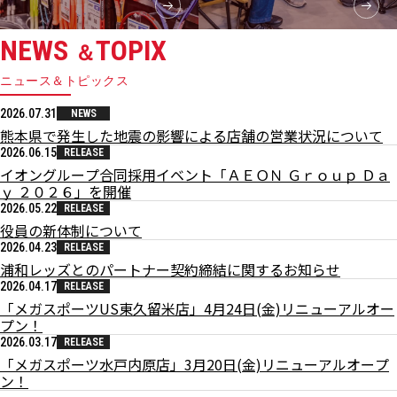
NEWS
TOPIX
＆
ニュース＆トピックス
2026.07.31
NEWS
熊本県で発生した地震の影響による店舗の営業状況について
2026.06.15
RELEASE
イオングループ合同採用イベント「ＡＥＯＮ Ｇｒｏｕｐ Ｄａ
ｙ ２０２６」を開催
2026.05.22
RELEASE
役員の新体制について
2026.04.23
RELEASE
浦和レッズとのパートナー契約締結に関するお知らせ
2026.04.17
RELEASE
「メガスポーツUS東久留米店」4月24日(金)リニューアルオー
プン！
2026.03.17
RELEASE
「メガスポーツ水戸内原店」3月20日(金)リニューアルオープ
ン！