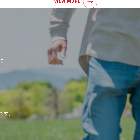
VIEW MORE
に。
、
です。