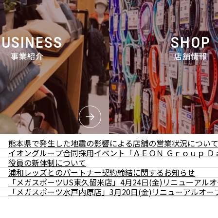
BUSINESS
SHOP
事業紹介
店舗情報
熊本県で発生した地震の影響による店舗の営業状況につい
イオングループ合同採用イベント「ＡＥＯＮ Ｇｒｏｕｐ Ｄ
役員の新体制について
浦和レッズとのパートナー契約締結に関するお知らせ
「メガスポーツUS東久留米店」4月24日(金)リニューアル
「メガスポーツ水戸内原店」3月20日(金)リニューアルオー