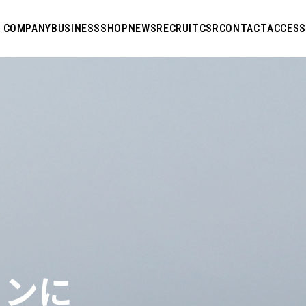
COMPANY
BUSINESS
SHOP
NEWS
RECRUIT
CSR
CONTACT
ACCESS
ョンに