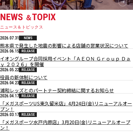
NEWS
TOPIX
＆
ニュース＆トピックス
2026.07.31
NEWS
熊本県で発生した地震の影響による店舗の営業状況について
2026.06.15
RELEASE
イオングループ合同採用イベント「ＡＥＯＮ Ｇｒｏｕｐ Ｄａ
ｙ ２０２６」を開催
2026.05.22
RELEASE
役員の新体制について
2026.04.23
RELEASE
浦和レッズとのパートナー契約締結に関するお知らせ
2026.04.17
RELEASE
「メガスポーツUS東久留米店」4月24日(金)リニューアルオー
プン！
2026.03.17
RELEASE
「メガスポーツ水戸内原店」3月20日(金)リニューアルオープ
ン！