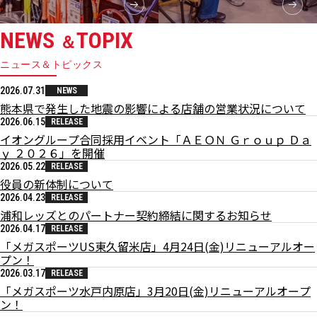
NEWS
TOPIX
＆
ニュース＆トピックス
2026.07.31
NEWS
熊本県で発生した地震の影響による店舗の営業状況について
2026.06.15
RELEASE
イオングループ合同採用イベント「ＡＥＯＮ Ｇｒｏｕｐ Ｄａ
ｙ ２０２６」を開催
2026.05.22
RELEASE
役員の新体制について
2026.04.23
RELEASE
浦和レッズとのパートナー契約締結に関するお知らせ
2026.04.17
RELEASE
「メガスポーツUS東久留米店」4月24日(金)リニューアルオー
プン！
2026.03.17
RELEASE
「メガスポーツ水戸内原店」3月20日(金)リニューアルオープ
ン！