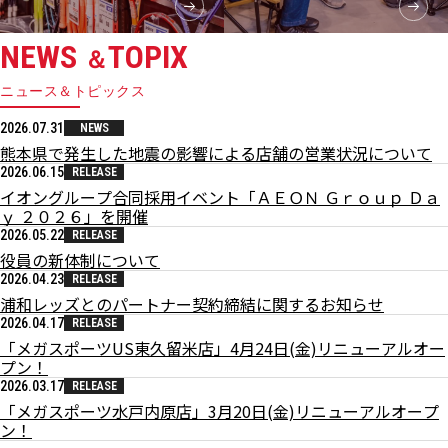
NEWS
TOPIX
＆
ニュース＆トピックス
2026.07.31
NEWS
熊本県で発生した地震の影響による店舗の営業状況について
2026.06.15
RELEASE
イオングループ合同採用イベント「ＡＥＯＮ Ｇｒｏｕｐ Ｄａ
ｙ ２０２６」を開催
2026.05.22
RELEASE
役員の新体制について
2026.04.23
RELEASE
浦和レッズとのパートナー契約締結に関するお知らせ
2026.04.17
RELEASE
「メガスポーツUS東久留米店」4月24日(金)リニューアルオー
プン！
2026.03.17
RELEASE
「メガスポーツ水戸内原店」3月20日(金)リニューアルオープ
ン！