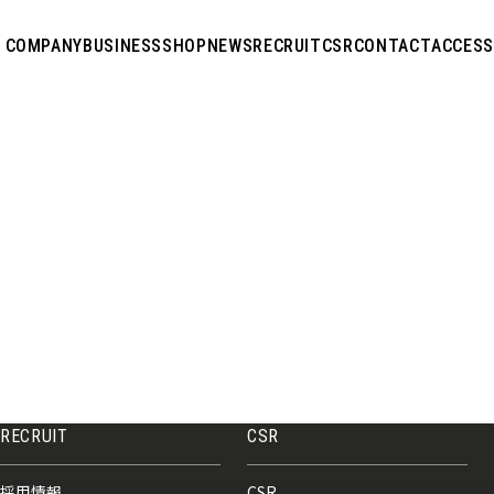
COMPANY
BUSINESS
SHOP
NEWS
RECRUIT
CSR
CONTACT
ACCESS
RECRUIT
CSR
採用情報
CSR